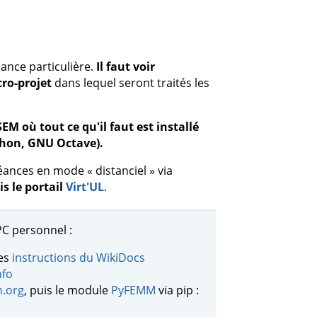
ance particulière.
Il faut voir
ro-projet
dans lequel seront traités les
M où tout ce qu'il faut est installé
thon, GNU Octave).
éances en mode « distanciel » via
s le portail
Virt'UL
.
PC personnel :
les
instructions du WikiDocs
nfo
n.org
, puis le module
PyFEMM
via pip :