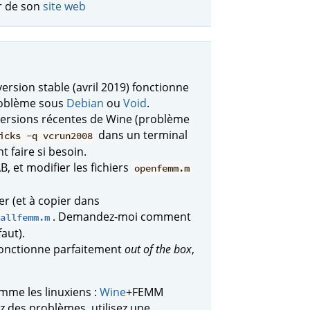
r de son
site web
 version stable (avril 2019) fonctionne
problème sous
Debian
ou
Void
.
s versions récentes de Wine (problème
dans un terminal
icks -q vcrun2008
faire si besoin.
, et modifier les fichiers
openfemm.m
er (et à copier dans
. Demandez-moi comment
allfemm.m
aut).
onctionne parfaitement
out of the box
,
mme les linuxiens :
Wine
+FEMM
z des problèmes, utilisez une