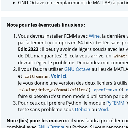
GNU Octave (en remplacement de MATLAB) à parti
Note pour les éventuels linuxiens :
Vous devrez installer FEMM avec
Wine
, la dernière
parfaitement (y compris en 64-bits), testée sans 
Edit 2023 :
Il peut y avoir de légers soucis avec le
de DLL manquantes). Si cela vous arrive, un
winetr
devrait régler le problème. Demandez-moi comment 
Il vous faudra utiliser
GNU Octave
au lieu de MATLAB
et
.
Voir ici
.
callfemm.m
Je vous donne une version des deux fichiers à utilis
) :
et
~/.wine/drive_c/femm42/mfiles/
openfemm.m
c
faire si besoin (c'est mon mode d'utilisation par déf
Pour ceux qui préfère Python, le module
PyFEMM
f
testé sans problème sous
Debian
ou
Void
.
Note (bis) pour les maceux :
il vous faudra procéder co
combiné avec
GNU/Octave
ou Python. Si vous rencontre